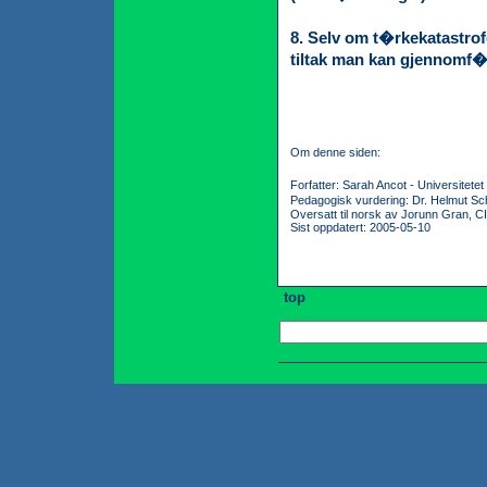
8. Selv om t�rkekatastrof
tiltak man kan gjennomf�r
Om denne siden:
Forfatter: Sarah Ancot - Universitete
Pedagogisk vurdering: Dr. Helmut Sch
Oversatt til norsk av Jorunn Gran, C
Sist oppdatert: 2005-05-10
top