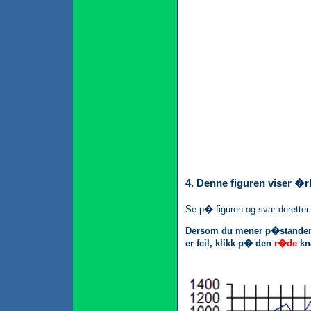
4. Denne figuren viser �
Se p� figuren og svar derett
Dersom du mener p�standen 
er feil, klikk p� den
r�de
kn