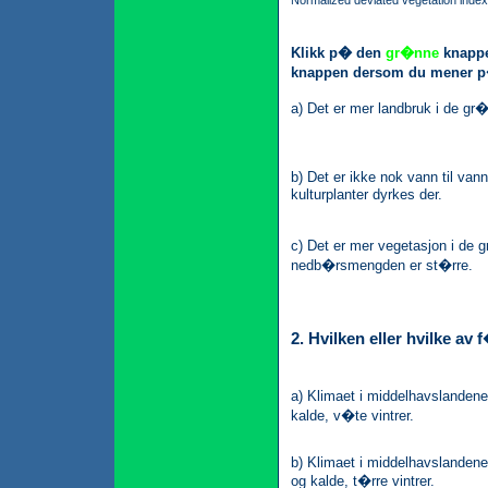
Normalized deviated vegetation ind
Klikk p� den
gr�nne
knappe
knappen dersom du mener p�
a) Det er mer landbruk i de g
b) Det er ikke nok vann til va
kulturplanter dyrkes der.
c) Det er mer vegetasjon i de
nedb�rsmengden er st�rre.
2. Hvilken eller hvilke av
a) Klimaet i middelhavslanden
kalde, v�te vintrer.
b) Klimaet i middelhavslanden
og kalde, t�rre vintrer.