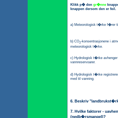
Klikk p� den
gr�nne
knapp
knappen dersom den er feil.
a) Meteorologisk t�rke f�rer til
b) CO
-konsentrasjonene i at
2
meteorologisk t�rke.
c) Hydrologisk t�rke avhenger 
vannreservoarer.
d) Hydrologisk t�rke registr
med til vanning.
6. Beskriv "landbrukst�r
7. Hvilke faktorer - uavh
(nedb�rsmangel)?