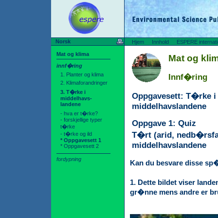
Norsk
Hjem
Innhold
ESPERE internati
Mat og klima
Mat og kli
innf�ring
1. Planter og klima
Innf�ring
2. Klimaforandringer
3. T�rke i
Oppgavesett: T�rke i
middelhavs-
landene
middelhavslandene
- hva er t�rke?
- forskjellige typer
Oppgave 1: Quiz
t�rke
T�rt (arid, nedb�rsfat
- t�rke og ild
* Oppgavesett 1
middelhavslandene
* Oppgavesett 2
fordypning
Kan du besvare disse s
1. Dette bildet viser la
gr�nne mens andre er b