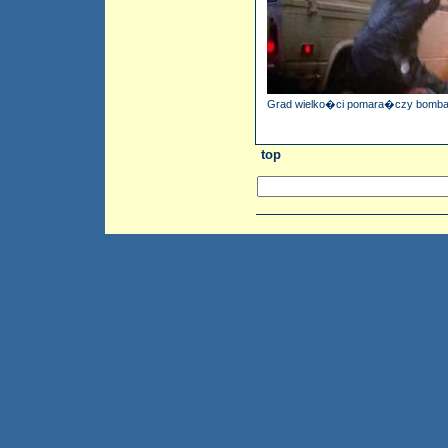
Grad wielko�ci pomara�czy bombar
top