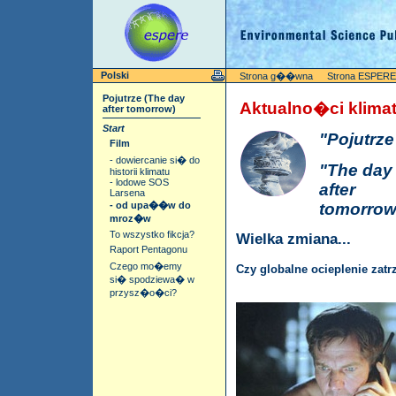
Polski
Strona g��wna
Strona ESPERE I
Pojutrze (The day
Aktualno�ci klima
after tomorrow)
Start
"Pojutrze
Film
- dowiercanie si� do
"The day
historii klimatu
- lodowe SOS
after
Larsena
tomorrow
- od upa��w do
mroz�w
To wszystko fikcja?
Wielka zmiana...
Raport Pentagonu
Czego mo�emy
Czy globalne ocieplenie zat
si� spodziewa� w
przysz�o�ci?