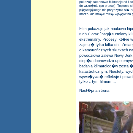
pokazuje sezonowe fluktuacje od lute
do wrze�nia (po prawej). Topienie s
p�ywaj�cego nie przyczynia si� d
morza, ale mo�e mie� wp�yw na p
Film pokazuje jak naukowa hi
ruchu" oraz "nag�e zmiany kli
ekstremalny. Procesy, kt�re w
zajmuj� tylko kilka dni. Zmia
o katastroficznych skutkach n
powodziowa zalewa Nowy Jork
ciep�a doprowadza uprzemys�o
badania klimatolog�w zostaj
katastroficznym. Niestety, w
wywo�ywa� refleksje i prow
tylko z tym filmem ...
Nast�pna strona