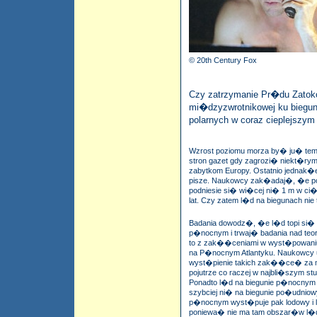
© 20th Century Fox
Czy zatrzymanie Pr�du Zatoko
mi�dzyzwrotnikowej ku biegu
polarnych w coraz cieplejszym 
Wzrost poziomu morza by� ju� tem
stron gazet gdy zagrozi� niekt�r
zabytkom Europy. Ostatnio jednak�e
pisze. Naukowcy zak�adaj�, �e po
podniesie si� wi�cej ni� 1 m w ci
lat. Czy zatem l�d na biegunach nie 
Badania dowodz�, �e l�d topi si� 
p�nocnym i trwaj� badania nad te
to z zak��ceniami w wyst�powan
na P�nocnym Atlantyku. Naukowc
wyst�pienie takich zak��ce� za mo
pojutrze co raczej w najbli�szym stul
Ponadto l�d na biegunie p�nocnym
szybciej ni� na biegunie po�udniow
p�nocnym wyst�puje pak lodowy i
poniewa� nie ma tam obszar�w l�