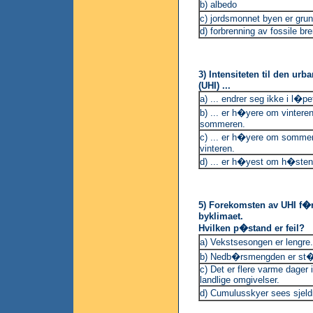
b) albedo
c) jordsmonnet byen er gru
d) forbrenning av fossile br
3) Intensiteten til den ur
(UHI) ...
a) ... endrer seg ikke i l�p
b) ... er h�yere om vintere
sommeren.
c) ... er h�yere om somme
vinteren.
d) ... er h�yest om h�sten
5) Forekomsten av UHI f�re
byklimaet.
Hvilken p�stand er feil?
a) Vekstsesongen er lengre.
b) Nedb�rsmengden er st�
c) Det er flere varme dager 
landlige omgivelser.
d) Cumulusskyer sees sjeld