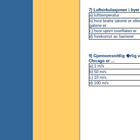
7) Luftsirkulasjonen i byer 
a) lufttemperatur
b) hvor bratte takene er elle
gatene er
c) hvor ujevn overflaten er
d) forekomst av barrierer
9) Gjennomsnittlig �rlig v
Chicago er ...
a) 1 m/s
b) 50 m/s
c) 10 m/s
d) 100 m/s