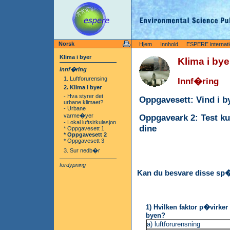
Norsk
Hjem
Innhold
ESPERE internati
Klima i byer
Klima i bye
innf�ring
1. Luftforurensing
Innf�ring
2. Klima i byer
- Hva styrer det
Oppgavesett: Vind i b
urbane klimaet?
- Urbane
varme�yer
Oppgaveark 2: Test k
- Lokal luftsirkulasjon
dine
* Oppgavesett 1
* Oppgavesett 2
* Oppgavesett 3
3. Sur nedb�r
fordypning
Kan du besvare disse sp
1) Hvilken faktor p�virker 
byen?
a) luftforurensning