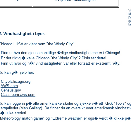
V
M
[
g
b
2. Vindhastighet i byer:
Chicago i USA er kjent som "the Windy City".
- Finn ut hva den gjennomsnittlige �rlige vindhastighetene er i Chicago!
- Er det riktig � kalle Chicago "the Windy City"? Diskuter dette!
- Finn ut hvor og n�r vindhastigheten var eller fortsatt er ekstremt h�y.
Du kan g� hjelp her:
-
Cityofchicago.org
-
AWS.com
-
Census.gov
-
Classroom.aws.com
Du kan logge in p� alle amerikanske skoler og sjekke v�ret! Klikk "Tools" og 
kartgalleriet (Map Gallery). Da finner du en oversikt over amerikansk vindhast
p� ulike steder!
"Meteorology match game" og "Extreme weather" er ogs� verdt � klikke p�