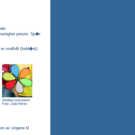
eder
hastighet presist. Sp�r
er vindfullt (forbl�st)
Vindhjul med peker.
Foto: Julia Heres.
en av vingene til