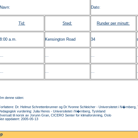
Navn:
Dato:
Tid:
Sted:
Runder per minutt:
8:00 a.m.
Kensington Road
34
...
...
...
.
...
...
...
.
Om denne siden:
orfattere: Dr. Helmut Schrettenbrunner og Dr.Yvonne Schleicher - Universitetet i N�rnberg,
edagogisk vurdering: Julia Heres - Universitetet i N�rnberg, Tyskland
Oversatt til norsk av Jorunn Gran, CICERO Senter for klimaforskning, Oslo
ist oppdatert: 2005-05-13
op