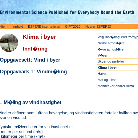
Hjem
Innhold
ESPERE international
GIFT2010
Hva er ESPERE?
Klima i byer
Velg 'innf�ring' eller 'fordy
Nedre atmosf�re
Innf�ring
�vre atmosf�re
V�ret
Oppgavesett: Vind i byer
Skyer og partikler
Klima i byer
Oppgaveark 1: Vindm�ling
Havet
Mat og klima
Mennesker endrer klima
1. M�ling av vindhastighet
Vind er definert som luftens bevegelse, og vindhastigheten forteller hvilken a
over en viss tid.
Typiske m�leenheter for vindhastighet er:
- meter per second (m/s),
- kilometer per time (km/t)