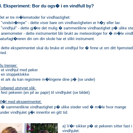
3. Eksperiment: Bor du ogs� i en vindfull by?
Det er tre m�lemetoder for vindhastighet:
- "vindstr�mpe" - dette viser bare om vindhastigheten er h�y eller lav.
- "vindhjul" - dette gj�re det mulig � sammenlikne vindhastighet p� ulike st
- anemometer - dette instrumentet blir brukt av meteorologer for � m�le vind
naturfagl�reren din om din skole har et slikt instrument.
I dette eksperimentet skal du bruke et vindhjul for � finne ut om ditt hjemsted 
sted.
Du trenger:
- et vindhjul med peker
- en stoppeklokke
- et ark du kan registrere m�lingene dine p� (se under)
Forbered utstyret slik:
- fest pekeren (en pil av papir) til vindhjulet (se bildet)
M�l med eksperimentet:
- � sammenlikne vindhastighet p� ulike steder ved � m�le hvor mange
runder vindhjulet g�r innenfor en gitt tid.
a) V�r sikker p� at pekeren sitter fast i 
vindhjulet.