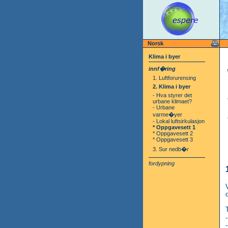
Norsk
Klima i byer
innf�ring
1. Luftforurensing
2. Klima i byer
- Hva styrer det
urbane klimaet?
- Urbane
varme�yer
- Lokal luftsirkulasjon
* Oppgavesett 1
* Oppgavesett 2
* Oppgavesett 3
3. Sur nedb�r
fordypning