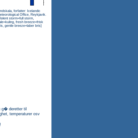
indskala, forfatter: Icelandic
eteorological Office, Reykjavik.
Violent storm=full storm,
ale=kuling, fresh breeze=frisk
ris, gentle breeze=laber bris]
g� deretter til
ighet, temperaturer osv
!