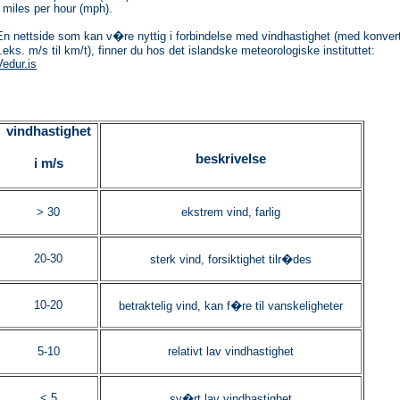
- miles per hour (mph).
En nettside som kan v�re nyttig i forbindelse med vindhastighet (med konverte
f.eks. m/s til km/t), finner du hos det islandske meteorologiske instituttet:
Vedur.is
vindhastighet
beskrivelse
i m/s
> 30
ekstrem vind, farlig
20-30
sterk vind, forsiktighet tilr�des
10-20
betraktelig vind, kan f�re til vanskeligheter
5-10
relativt lav vindhastighet
< 5
sv�rt lav vindhastighet