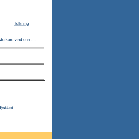
Tolkning
sterkere vind enn ....
..
..
 Tyskland