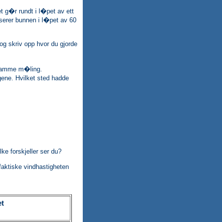
t g�r rundt i l�pet av ett
serer bunnen i l�pet av 60
 og skriv opp hvor du gjorde
 samme m�ling.
ene. Hvilket sted hadde
ke forskjeller ser du?
aktiske vindhastigheten
et