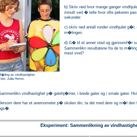
b) Skriv ned hvor mange ganger vindhjule
minutt ved � telle hvor ofte pekeren pas
sekunder.
c) skriv ned antall runder vindhjulet g�r,
m�lingen.
d) G� til et annet sted og gjennomf�r
Sammenlikn resultatene fra de to m�ling
mest vind?
M�ling av vindhastighet.
oto: Julia Heres.
Sammenlikn vindhastighet p� gatehj�rner, i brede gater og i smale gater. Hvil
Dersom dere har et anemometer p� skolen din, ta det med dere og m�l den f
ogs�.
Eksperiment: Sammenlikning av vindhastigh