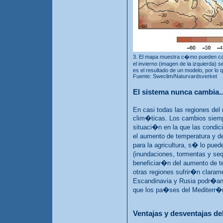
3. El mapa muestra c�mo pueden camb
el invierno (imagen de la izquierd
es el resultado de un modelo, por lo q
Fuente: Sweclim/Naturvardsverket
El sistema nunca cambia..
En casi todas las regiones del
clim�ticas. Los cambios siemp
situaci�n en la que las condic
el aumento de temperatura y d
para la agricultura, s� lo pue
(inundaciones, tormentas y se
beneficiar�n del aumento de te
otras regiones sufrir�n clarame
Escandinavia y Rusia podr�an b
que los pa�ses del Mediterr�
Ventajas y desventajas de