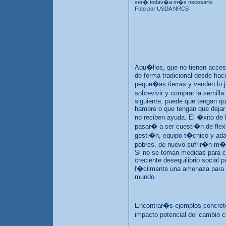
ser� todav�a m�s necesario.
Foto por USDA NRCS
Aqu�llos, que no tienen acceso
de forma tradicional desde hac
peque�as tierras y venden lo j
sobrevivir y comprar la semilla
siguiente, puede que tengan qu
hambre o que tengan que dejar l
no reciben ayuda. El �xito de l
pasar� a ser cuesti�n de flexi
gesti�n, equipo t�cnico y ad
pobres, de nuevo sufrir�n m�s
Si no se toman medidas para con
creciente desequilibrio social p
f�cilmente una amenaza para l
mundo.
Encontrar�s ejemplos concreto
impacto potencial del cambio 