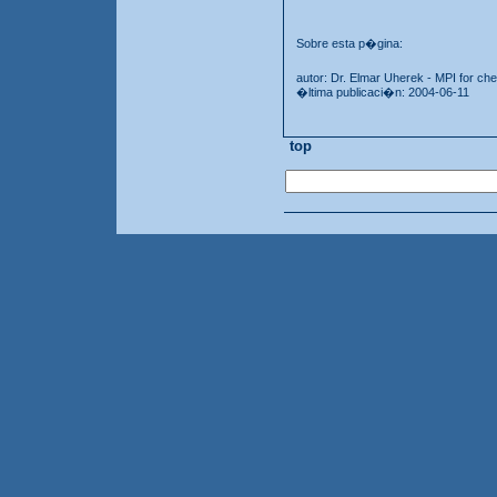
Sobre esta p�gina:
autor: Dr. Elmar Uherek - MPI for che
�ltima publicaci�n: 2004-06-11
top