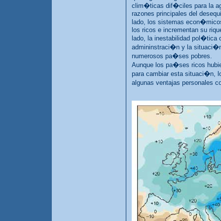
clim�ticas dif�ciles para la ag
razones principales del desequi
lado, los sistemas econ�mico
los ricos e incrementan su riqu
lado, la inestabilidad pol�tica
admininstraci�n y la situaci�n
numerosos pa�ses pobres.
Aunque los pa�ses ricos hubie
para cambiar esta situaci�n, 
algunas ventajas personales co