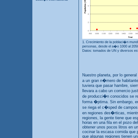
1. Crecimiento de la poblaci�n mundia
personas, desde el a�o 1000 al 205
Datos: tomados de UN y diversos e
Nuestro planeta, por lo genera
a un gran n�mero de habitante
tuviera que pasar hambre, sie
llevara a cabo un comercio ju
de producci�n conocidos se re
forma �ptima. Sin embargo, en
se riega el c�sped de campos 
en regiones des�rticas, mientr
regiones, la gente tiene que es
horas en una fila en el pozo de
obtener unos pocos litros en u
cocinar la escasa comida que 
que algunas regiones tienen u