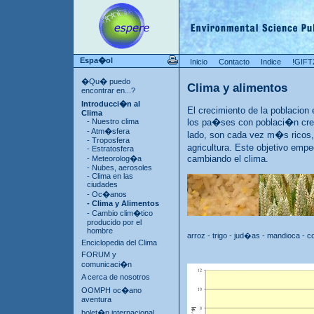
Espa�ol
Inicio
Contacto
Indice
!GIFT
�Qu� puedo
Clima y alimentos
encontrar en...?
Introducci�n al
El crecimiento de la poblacion e
Clima
- Nuestro clima
los pa�ses con poblaci�n creci
- Atm�sfera
lado, son cada vez m�s ricos, 
- Troposfera
agricultura. Este objetivo em
- Estratosfera
cambiando el clima.
- Meteorolog�a
- Nubes, aerosoles
- Clima en las
ciudades
- Oc�anos
- Clima y Alimentos
- Cambio clim�tico
producido por el
hombre
arroz - trigo - jud�as - mandioca 
Enciclopedia del Clima
FORUM y
comunicaci�n
A cerca de nosotros
OOMPH oc�ano
aventura
bolet�n internacional