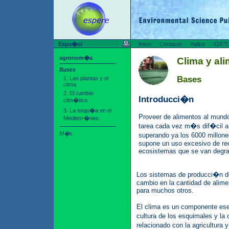
Espa�ol
Inicio
Contacto
Indice
!GIFT
agronom�a
Clima y al
Bases
Bases
1. Las plantas y el
clima
2. El cambio
Introducci�n
clim�tico
3. La sequ�a en el
Proveer de alimentos al mundo
Mediterr�neo
tarea cada vez m�s dif�cil a
M�s
superando ya los 6000 millone
supone un uso excesivo de rec
ecosistemas que se van degra
Los sistemas de producci�n de
cambio en la cantidad de alime
para muchos otros.
El clima es un componente esen
cultura de los esquimales y l
relacionado con la agricultura