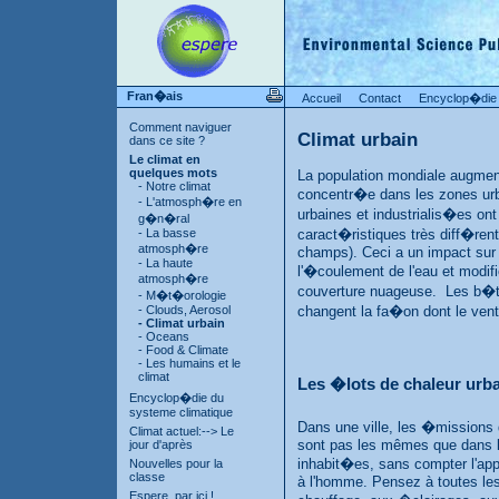
Fran�ais
Accueil
Contact
Encyclop�die
Comment naviguer
Climat urbain
dans ce site ?
Le climat en
quelques mots
La population mondiale augment
- Notre climat
concentr�e dans les zones urba
- L'atmosph�re en
urbaines et industrialis�es ont
g�n�ral
- La basse
caract�ristiques très diff�rent
atmosph�re
champs). Ceci a un impact sur l
- La haute
l'�coulement de l'eau et modifi
atmosph�re
couverture nuageuse. Les b�t
- M�t�orologie
- Clouds, Aerosol
changent la fa�on dont le vent
- Climat urbain
- Oceans
- Food & Climate
- Les humains et le
climat
Les �lots de chaleur urb
Encyclop�die du
systeme climatique
Dans une ville, les �missions 
Climat actuel:--> Le
sont pas les mêmes que dans 
jour d'après
inhabit�es, sans compter l'app
Nouvelles pour la
classe
à l'homme. Pensez à toutes le
Espere, par ici !