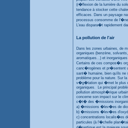
(r�flexion de la lumière du sole
tendance à stocker cette chale
efficaces. Dans un paysage nat
processus consomme de l'�nergi
L'eau dispara�t rapidement dans
La pollution de l'air
Dans les zones urbaines, de 
organiques (benzène, solvants
aromatiques...) et inorganique
Certains de ces compos�s org
canc�rogènes et pr�sentent u
sant� humaine, bien qu'ils ne 
problème pour la nature. Sur la 
v�g�tation qui �met le plu
organiques. Le principal probl
pollution atmosph�rique urbain
concerne son impact sur le clim
c�t� des �missions inorgan
a) �missions �lev�es de dio
b) �missions �lev�es d'oxyd
c) concentrations localis�es d
particules (à l'�chelle plan�ta
d�sertique est la majeure sour