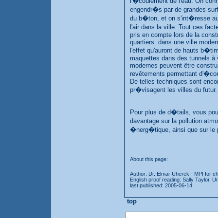
l'�coulement de l'eau. On con
engendr�s par de grandes surf
du b�ton, et on s'int�resse 
l'air dans la ville. Tout ces f
pris en compte lors de la cons
quartiers dans une ville moder
l'effet qu'auront de hauts b�t
maquettes dans des tunnels à 
modernes peuvent être constru
revêtements permettant d'�co
De telles techniques sont enco
pr�visagent les villes du futur.
Pour plus de d�tails, vous pou
davantage sur la pollution atmo
�nerg�tique, ainsi que sur le 
About this page:
Author: Dr. Elmar Uherek - MPI for c
English proof reading: Sally Taylor, U
last published: 2005-06-14
top