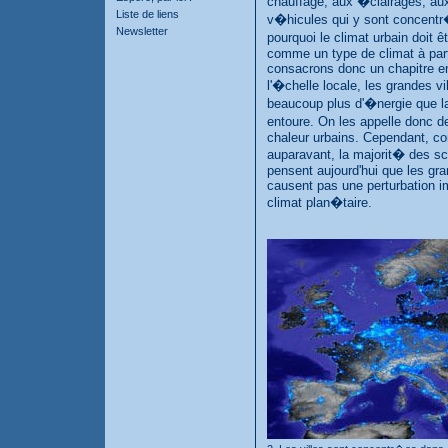
chauffage, aux �clairages, aux
Liste de liens
v�hicules qui y sont concentr
Newsletter
pourquoi le climat urbain doit
comme un type de climat à part
consacrons donc un chapitre en 
l'�chelle locale, les grandes vil
beaucoup plus d'�nergie que la 
entoure. On les appelle donc d
chaleur urbains. Cependant, co
auparavant, la majorit� des sc
pensent aujourd'hui que les gra
causent pas une perturbation i
climat plan�taire.