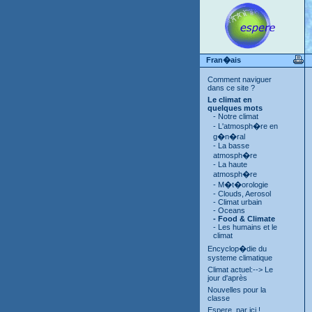
Fran�ais
Comment naviguer
dans ce site ?
Le climat en
quelques mots
- Notre climat
- L'atmosph�re en
g�n�ral
- La basse
atmosph�re
- La haute
atmosph�re
- M�t�orologie
- Clouds, Aerosol
- Climat urbain
- Oceans
- Food & Climate
- Les humains et le
climat
Encyclop�die du
systeme climatique
Climat actuel:--> Le
jour d'après
Nouvelles pour la
classe
Espere, par ici !