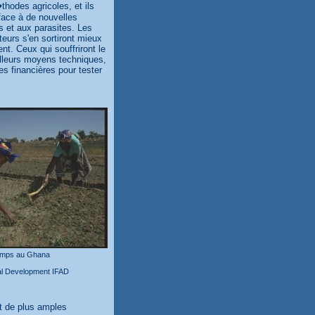
hodes agricoles, et ils
face à de nouvelles
 et aux parasites. Les
eurs s'en sortiront mieux
nt. Ceux qui souffriront le
illeurs moyens techniques,
s financières pour tester
hamps au Ghana
ral Development IFAD
t de plus amples