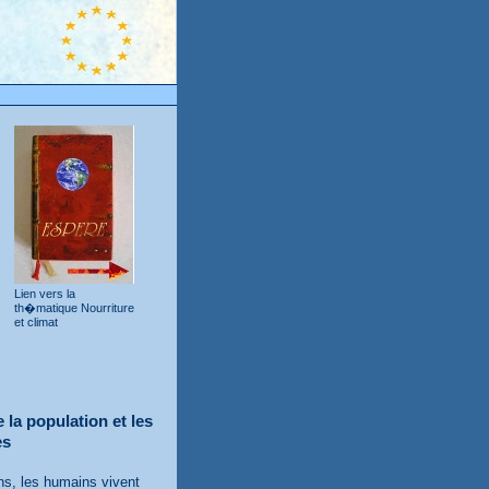
Lien vers la
th�matique Nourriture
et climat
 la population et les
es
ns, les humains vivent