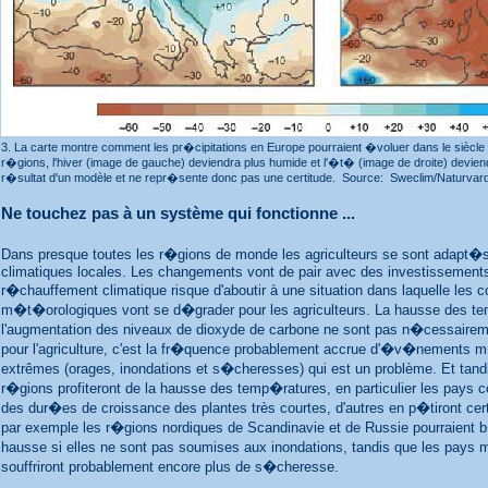
3. La carte montre comment les pr�cipitations en Europe pourraient �voluer dans le siècl
r�gions, l'hiver (image de gauche) deviendra plus humide et l'�t� (image de droite) deviend
r�sultat d'un modèle et ne repr�sente donc pas une certitude. Source: Sweclim/Naturvar
Ne touchez pas à un système qui fonctionne ...
Dans presque toutes les r�gions de monde les agriculteurs se sont adapt�s
climatiques locales. Les changements vont de pair avec des investissements
r�chauffement climatique risque d'aboutir à une situation dans laquelle les c
m�t�orologiques vont se d�grader pour les agriculteurs. La hausse des t
l'augmentation des niveaux de dioxyde de carbone ne sont pas n�cessaire
pour l'agriculture, c'est la fr�quence probablement accrue d'�v�nements
extrêmes (orages, inondations et s�cheresses) qui est un problème. Et tand
r�gions profiteront de la hausse des temp�ratures, en particulier les pays 
des dur�es de croissance des plantes très courtes, d'autres en p�tiront ce
par exemple les r�gions nordiques de Scandinavie et de Russie pourraient 
hausse si elles ne sont pas soumises aux inondations, tandis que les pay
souffriront probablement encore plus de s�cheresse.