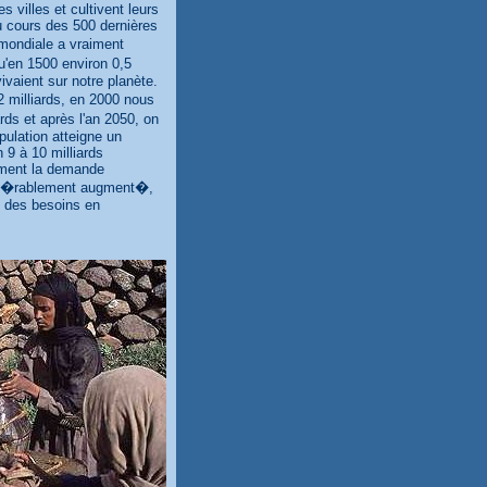
s villes et cultivent leurs
cours des 500 dernières
mondiale a vraiment
'en 1500 environ 0,5
ivaient sur notre planète.
 milliards, en 2000 nous
rds et après l'an 2050, on
pulation atteigne un
9 à 10 milliards
ement la demande
d�rablement augment�,
 des besoins en