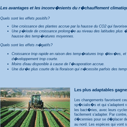
Les avantages et les inconv�nients du r�chauffement climatiq
Quels sont les effets positifs?
Une croissance des plantes accrue par la hausse du CO2 qui favorise
Une p�riode de croissance prolong�e au niveau des latitudes plus 
hausse des temp�ratures moyennes.
Quels sont les effets n�gatifs?
Croissance trop rapide en raison des temp�ratures trop �lev�es, e
d�veloppement trop courte.
Moins d'eau disponible à cause de l'�vaporation accrue.
Une dur�e plus courte de la floraison qui n�cessite parfois des tem
Les plus adaptables gagne
Les changements favorisent ceu
sp�cialis�s et qui s'adaptent r
les bact�ries, avec leurs cycle
facilement s'adapter. Par contre
d�cennies pour se d�placer de
au nord. Les espèces qui vont s