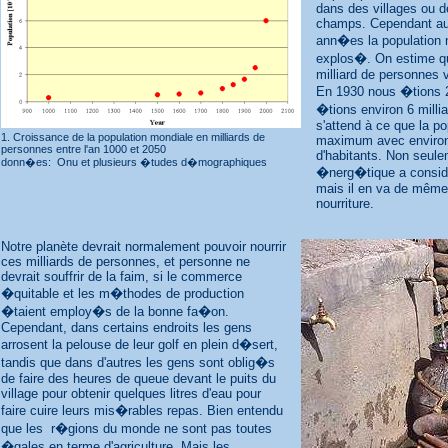
dans des villages ou de
champs. Cependant au 
ann�es la population 
explos�. On estime qu
milliard de personnes v
En 1930 nous �tions 2
�tions environ 6 millia
s'attend à ce que la po
1. Croissance de la population mondiale en milliards de
maximum avec environ 
personnes entre l'an 1000 et 2050
d'habitants. Non seul
donn�es: Onu et plusieurs �tudes d�mographiques
�nerg�tique a consi
mais il en va de même
nourriture.
Notre planète devrait normalement pouvoir nourrir
ces milliards de personnes, et personne ne
devrait souffrir de la faim, si le commerce
�quitable et les m�thodes de production
�taient employ�s de la bonne fa�on.
Cependant, dans certains endroits les gens
arrosent la pelouse de leur golf en plein d�sert,
tandis que dans d'autres les gens sont oblig�s
de faire des heures de queue devant le puits du
village pour obtenir quelques litres d'eau pour
faire cuire leurs mis�rables repas. Bien entendu
que les r�gions du monde ne sont pas toutes
�gales en terme d'agriculture. Mais les