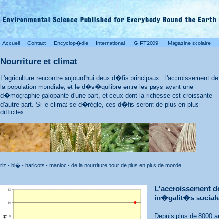
Accueil
Contact
Encyclop�die
International
!GIFT2009!
Magazine scolaire
Nourriture et climat
L'agriculture rencontre aujourd'hui deux d�fis principaux : l'accroissement de
la population mondiale, et le d�s�quilibre entre les pays ayant une
d�mographie galopante d'une part, et ceux dont la richesse est croissante
d'autre part. Si le climat se d�règle, ces d�fis seront de plus en plus
difficiles.
riz - bl� - haricots - manioc - de la nourriture pour de plus en plus de monde
L'accroissement de
in�galit�s social
Depuis plus de 8000 a