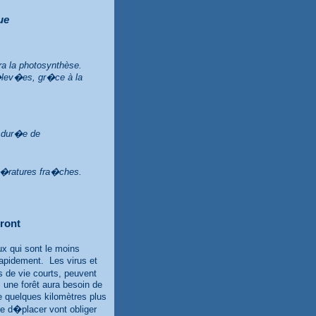
ue
ra la photosynthèse.
�lev�es, gr�ce à la
t dur�e de
p�ratures fra�ches.
ront
x qui sont le moins
apidement. Les virus et
s de vie courts, peuvent
, une forêt aura besoin de
 quelques kilomètres plus
e d�placer vont obliger