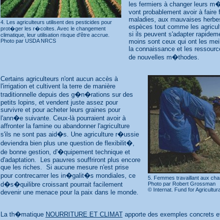
les fermiers à changer leurs m�t
vont probablement avoir à faire 
maladies, aux mauvaises herbes
4. Les agriculteurs utilisent des pesticides pour
espèces tout comme les agricult
prot�ger les r�coltes. Avec le changement
si ils peuvent s'adapter rapideme
climatique, leur utilisation risque d'être accrue.
moins sont ceux qui ont les me
Photo par USDA NRCS
la connaissance et les ressource
de nouvelles m�thodes.
Certains agriculteurs n'ont aucun accès à
l'irrigation et cultivent la terre de manière
traditionnelle depuis des g�n�rations sur des
petits lopins, et vendent juste assez pour
survivre et pour acheter leurs graines pour
l'ann�e suivante. Ceux-là pourraient avoir à
affronter la famine ou abandonner l'agriculture
s'ils ne sont pas aid�s. Une agriculture r�ussie
deviendra bien plus une question de flexibilit�,
de bonne gestion, d'�quipement technique et
d'adaptation. Les pauvres souffriront plus encore
que les riches. Si aucune mesure n'est prise
pour contrecarrer les in�galit�s mondiales, ce
5. Femmes travaillant aux c
d�s�quilibre croissant pourrait facilement
Photo par Robert Grossman
© Internat. Fund for Agricultu
devenir une menace pour la paix dans le monde.
La th�matique
NOURRITURE ET CLIMAT
apporte des exemples concrets e