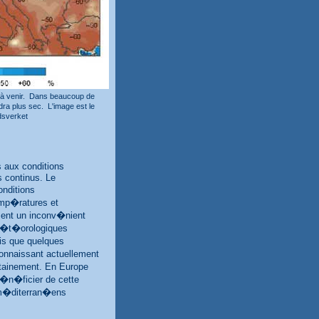
e à venir. Dans beaucoup de
ra plus sec. L'image est le
dsverket
 aux conditions
 continus. Le
onditions
emp�ratures et
ment un inconv�nient
 m�t�orologiques
is que quelques
connaissant actuellement
rtainement. En Europe
b�n�ficier de cette
s m�diterran�ens