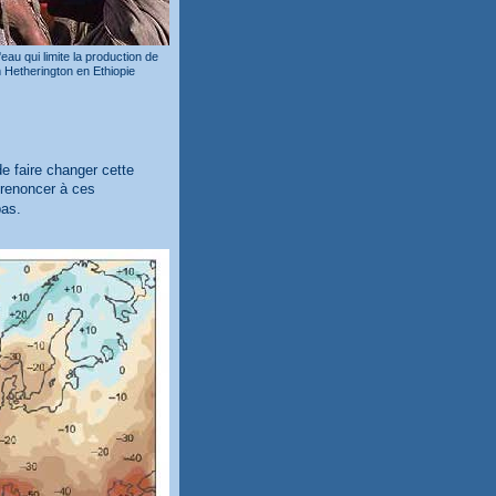
au qui limite la production de
m Hetherington en Ethiopie
e faire changer cette
e renoncer à ces
pas.