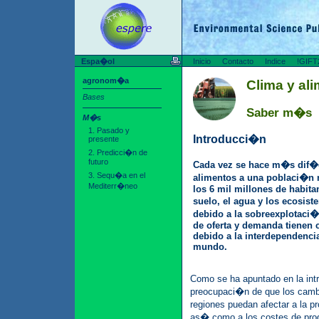
Espa�ol
Inicio
Contacto
Indice
!GIFT
agronom�a
Clima y al
Bases
Saber m�s
M�s
1. Pasado y
Introducci�n
presente
2. Predicci�n de
futuro
Cada vez se hace m�s dif�ci
3. Sequ�a en el
alimentos a una poblaci�n 
Mediterr�neo
los 6 mil millones de habit
suelo, el agua y los ecosi
debido a la sobreexplotaci
de oferta y demanda tienen 
debido a la interdependencia
mundo.
Como se ha apuntado en la int
preocupaci�n de que los cambi
regiones puedan afectar a la p
as� como a los costes de prod