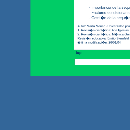
- Importancia de la se
- Factores condicionan
- Gesti�n de la sequ�
Autor: Marta Moneo -Universidad po
1. Revisi�n cient�fica: Ana Iglesias
2. Revisi�n cient�fica: M�nica Gar
Revisi�n educativa: Emilio Sternfeld
�ltima modificaci�n: 26/01/04
top