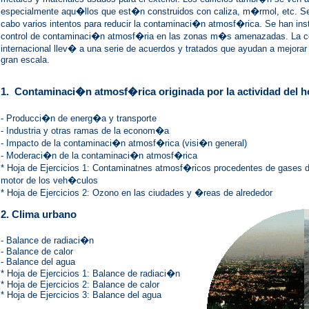
especialmente aqu�llos que est�n construidos con caliza, m�rmol, etc. Se
cabo varios intentos para reducir la contaminaci�n atmosf�rica. Se han ins
control de contaminaci�n atmosf�ria en las zonas m�s amenazadas. La 
internacional llev� a una serie de acuerdos y tratados que ayudan a mejorar l
gran escala
.
1. Contaminaci�n atmosf�rica originada por la actividad del 
- Producci�n de energ�a y transporte
- Industria y otras ramas de la econom�a
- Impacto de la contaminaci�n atmosf�rica (visi�n general)
- Moderaci�n de la contaminaci�n atmosf�rica
* Hoja de Ejercicios 1: Contaminatnes atmosf�ricos procedentes de gases
motor de los veh�culos
* Hoja de Ejercicios 2: Ozono en las ciudades y �reas de alrededor
2. Clima urbano
- Balance de radiaci�n
- Balance de calor
- Balance del agua
* Hoja de Ejercicios 1: Balance de radiaci�n
* Hoja de Ejercicios 2: Balance de calor
* Hoja de Ejercicios 3: Balance del agua