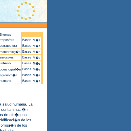
Sitemap
troposfera
Bases
M�s
estratosfera
Bases
M�s
Bases
meteorolog�a
M�s
aerosoles
Bases
M�s
urbano
Bases
M�s
Bases
oceanograf�a
M�s
Bases
agronom�a
M�s
humano
Bases
M�s
a salud humana. La
de contaminaci�n
dos de nitr�geno
idificaci�n de los
orrosi�n de los
afectados,