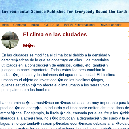
Inicio
Contacto
Indice
!GIFT2010!
ESPERE internacional
Revista escolar
El clima en las ciudades
M�s
En las ciudades se modifica el clima local debido a la densidad y
caracter�sticas de lo que se construye en ellas. Los materiales
utilizados en la construcci�n de edificios, calles, etc. tambi�n
juengan un papel importante. Todos estos factores cambian la
radiaci�n, el calor y los balances del agua en la ciudad. El bioclima
urbano es el objeto de investigaci�n de los bioclimat�logos,
quienes estudian c�mo afecta el clima urbano a los seres vivos,
principalmente a los hombres
.
La contaminaci�n atmosf�rica en �reas urbanas es muy importante para l
producci�n de energ�a, la industria y el transporte emiten distintos tipos 
atmosf�rica. Por ejemplo, la lluvia �cida, causada por el azufre y los �xi
liberados a la atm�sfera, no s�lo provocan la degradaci�n del suelo y la ac
lagos, sino que tambi�n crean p�rdidas econ�micas debidas a la r�pida c
metales y materiales usados para el exterior. Los edificios tambi�n se ven 