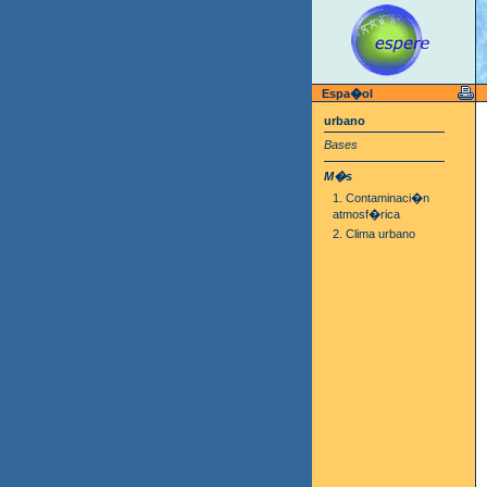
Espa�ol
urbano
Bases
M�s
1. Contaminaci�n
atmosf�rica
2. Clima urbano