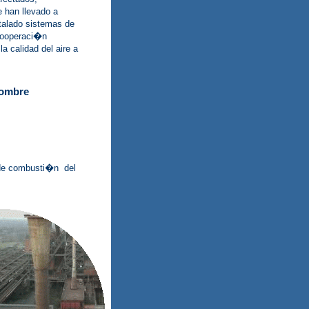
 han llevado a
talado sistemas de
cooperaci�n
a calidad del aire a
hombre
 de combusti�n del