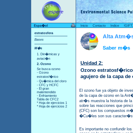
Espa�ol
Inicio
Contacto
Indice
!GIFT
estratosfera
Alta Atm�s
Bases
Saber m�s
M�s
1. Din�micas y
aviaci�n
Unidad 2:
2. Ozono
Se busca ozono
Ozono estratosf�rico,
- Ozono
agujero de la capa de
estratosf�rico
- Qu�mica del cloro
- CFC y HCFC
- El gran
El ozono fue ya objeto de inves
malentendido
de la capa de ozono en la Ant�
- Enfriamiento
Tabla de CFC2
atr�s muestra la historia de l
* Hoja de ejercicios 1
sobre las reacciones que princ
* Hoja de ejercicios 2
(CFC) son los compuestos m�s
�Cu�les son sus caracter�s
Es importante no confundir los 