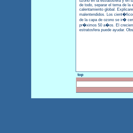
ozono en la estratosfera y en l
de todo, separar el tema de la 
calentamiento global. Explicar
malentendidos. Los cient�fico
de la capa de ozono se ir� ce
pr�ximos 50 a�os. El crecient
estratosfera puede ayudar. Ob
top