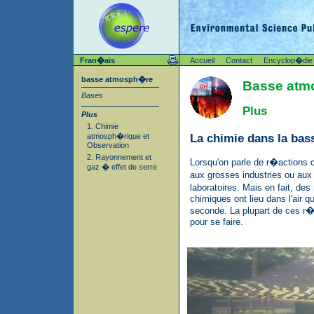
Fran�ais
Accueil
Contact
Encyclop�die
basse atmosph�re
Basse atm
Bases
Plus
Plus
1. Chimie
La chimie dans la ba
atmosph�rique et
Observation
2. Rayonnement et
Lorsqu'on parle de r�actions 
gaz � effet de serre
aux grosses industries ou au
laboratoires. Mais en fait, des
chimiques ont lieu dans l'air 
seconde. La plupart de ces r�a
pour se faire.