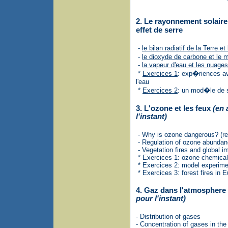
2. Le rayonnement solaire
effet de serre
-
le bilan radiatif de la Terre et
-
le dioxyde de carbone et le
-
la vapeur d'eau et les nuages
*
Exercices 1
: exp�riences a
l'eau
*
Exercices 2
: un mod�le de 
3. L'ozone et les feux
(en 
l'instant)
- Why is ozone dangerous? (re
- Regulation of ozone abunda
- Vegetation fires and global i
* Exercices 1: ozone chemical
* Exercices 2: model experim
* Exercices 3: forest fires in 
4. Gaz dans l'atmosphere
pour l'instant)
- Distribution of gases
- Concentration of gases in the 