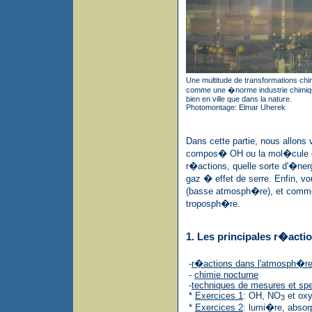
Une multitude de transformations chim
comme une �norme industrie chimique
bien en ville que dans la nature.
Photomontage: Elmar Uherek
Dans cette partie, nous allons 
compos� OH ou la mol�cule de 
r�actions, quelle sorte d'�nerg
gaz � effet de serre. Enfin, v
(basse atmosph�re), et commen
troposph�re.
1. Les principales r�actio
-
r�actions dans l'atmosph�r
-
chimie nocturne
-
techniques de mesures et sp
*
Exercices 1
: OH, NO
et oxy
3
*
Exercices 2
: lumi�re, absorp