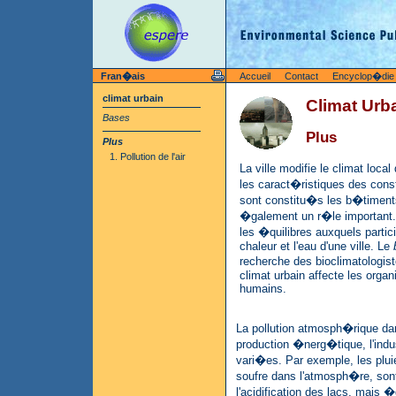
Fran�ais
Accueil
Contact
Encyclop�die
climat urbain
Climat Urb
Bases
Plus
Plus
1. Pollution de l'air
La ville modifie le climat local
les caract�ristiques des cons
sont constitu�s les b�timents,
�galement un r�le important.
les �quilibres auxquels partic
chaleur et l'eau d'une ville. Le
recherche des bioclimatologis
climat urbain affecte les orga
humains.
La pollution atmosph�rique da
production �nerg�tique, l'indu
vari�es. Par exemple, les plu
soufre dans l'atmosph�re, son
l'acidification des lacs, mais 