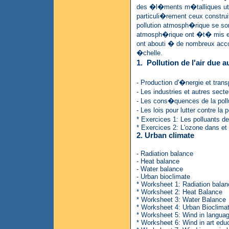
des �l�ments m�talliques ut
particuli�rement ceux construit
pollution atmosph�rique se son
atmosph�rique ont �t� mis en
ont abouti � de nombreux accor
�chelle.
1. Pollution de l'air due 
- Production d'�nergie et trans
- Les industries et autres sec
- Les cons�quences de la pollut
- Les lois pour lutter contre la
* Exercices 1: Les polluants d
* Exercices 2: L'ozone dans et 
2. Urban climate
- Radiation balance
- Heat balance
- Water balance
- Urban bioclimate
* Worksheet 1: Radiation balan
* Worksheet 2: Heat Balance
* Worksheet 3: Water Balance
* Worksheet 4: Urban Bioclima
* Worksheet 5: Wind in langua
* Worksheet 6: Wind in art edu