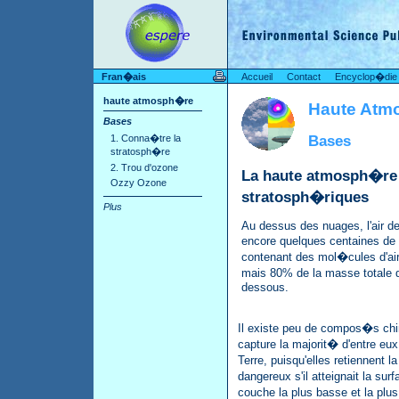
Fran�ais
Accueil
Contact
Encyclop�die
haute atmosph�re
Haute Atm
Bases
Bases
1. Conna�tre la
stratosph�re
2. Trou d'ozone
La haute atmosph�re 
Ozzy Ozone
stratosph�riques
Plus
Au dessus des nuages, l'air dev
encore quelques centaines d
contenant des mol�cules d'air 
mais 80% de la masse totale 
dessous.
Il existe peu de compos�s chi
capture la majorit� d'entre eu
Terre, puisqu'elles retiennent 
dangereux s'il atteignait la su
couche la plus basse et la plu