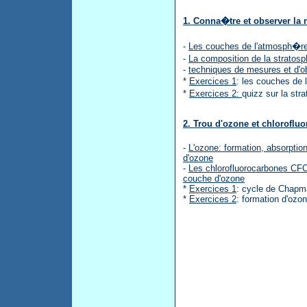
1. Conna�tre et observer l
-
Les couches de l'atmosph�r
-
La composition de la stratos
-
techniques de mesures et d'o
*
Exercices 1
: les couches de
*
Exercices 2:
quizz sur la st
2. Trou d'ozone et chloroflu
-
L'ozone: formation, absorptio
d'ozone
-
Les chlorofluorocarbones CFC 
couche d'ozone
*
Exercices 1
: cycle de Chap
*
Exercices 2
: formation d'ozon