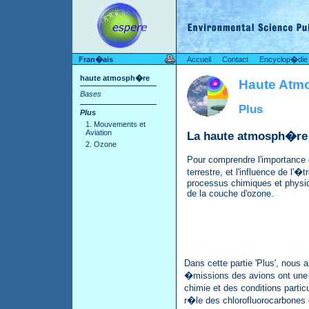
Fran�ais
Accueil
Contact
Encyclop�die
haute atmosph�re
Haute Atm
Bases
Plus
Plus
1. Mouvements et
Aviation
La haute atmosph�re e
2. Ozone
Pour comprendre l'importance 
terrestre, et l'influence de l'�
processus chimiques et physiq
de la couche d'ozone.
Dans cette partie 'Plus', nous
�missions des avions ont une i
chimie et des conditions parti
r�le des chlorofluorocarbones e