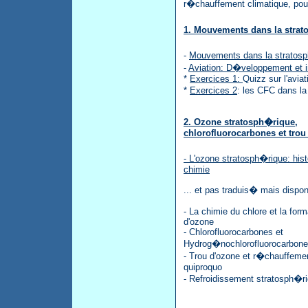
r�chauffement climatique, pou
1. Mouvements dans la strat
-
Mouvements dans la stratos
-
Aviation: D�veloppement et i
*
Exercices 1:
Quizz sur l'aviat
*
Exercices 2
: les CFC dans la
2. Ozone stratosph�rique,
chlorofluorocarbones et trou
- L'ozone stratosph�rique: hist
chimie
... et pas traduis� mais dispo
- La chimie du chlore et la form
d'ozone
- Chlorofluorocarbones et
Hydrog�nochlorofluorocarbon
- Trou d'ozone et r�chauffemen
quiproquo
- Refroidissement stratosph�r