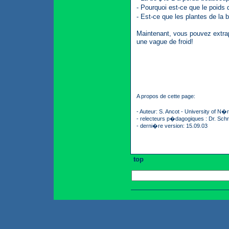
- Pourquoi est-ce que le poid
- Est-ce que les plantes de la
Maintenant, vous pouvez extrap
une vague de froid!
A propos de cette page:
- Auteur: S. Ancot - University of N�
- relecteurs p�dagogiques : Dr. Schr
- derni�re version: 15.09.03
top