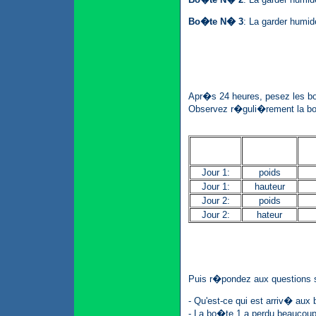
Bo�te N� 3
: La garder humid
Apr�s 24 heures, pesez les bo
Observez r�guli�rement la bo
Jour 1:
poids
Jour 1:
hauteur
Jour 2:
poids
Jour 2:
hateur
Puis r�pondez aux questions 
- Qu'est-ce qui est arriv� aux
- La bo�te 1 a perdu beaucoup