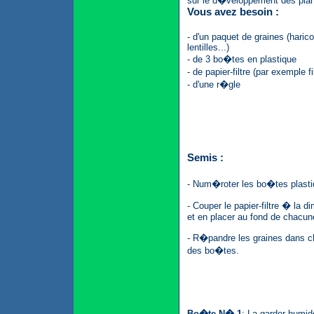
sur le d�veloppement des plan
Vous avez besoin :
- d'un paquet de graines (harico
lentilles...)
- de 3 bo�tes en plastique
- de papier-filtre (par exemple
- d'une r�gle
Semis :
- Num�roter les bo�tes plasti
- Couper le papier-filtre � la
et en placer au fond de chacun
- R�pandre les graines dans 
des bo�tes.
Bo�te N� 1
: La garder humid