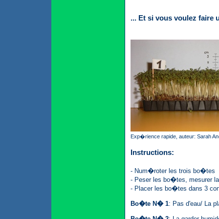
... Et si vous voulez fair
Exp�rience rapide, auteur: Sarah An
Instructions:
- Num�roter les trois bo�tes
- Peser les bo�tes, mesurer la
- Placer les bo�tes dans 3 con
Bo�te N� 1
: Pas d'eau/ La p
Bo�te N� 2
: La garder humid