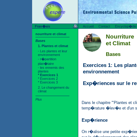
Fran�ais
Accueil
Contact
Encyclop�die
nourriture et climat
Nourriture
Bases
et Climat
1. Plantes et climat
- Les plantes et leur
Bases
environnement
- r�partition
plan�taire
Exercices 1: Les plant
- les ennemis des
environnement
plantes
* Exercices 1
* Exercices 2
Exp�riences sur le r
* Exercices 3
2. Le changement du
climat
Plus
Dans le chapitre '"Plantes et c
temp�rature �lev�e et d'un so
Exp�rience
On r�alise une petite exp�rienc