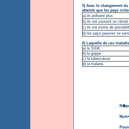
5) Avec le changement du 
atteints que les pays riches
a) ils polluent plus
b) ils ont souvent un clima
c) ils ont moins de possibil
d) les pays pauvres ne ser
6) Laquelle de ces maladie
a) le SIDA
b) la grippe
c) la tuberculose
d) la malaria
R�po
Num�
Pour