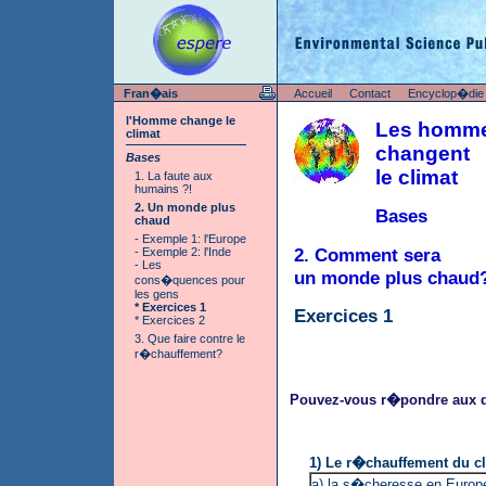
Fran�ais
Accueil
Contact
Encyclop�die
l'Homme change le
Les homm
climat
changent
Bases
le climat
1. La faute aux
humains ?!
2. Un monde plus
Bases
chaud
- Exemple 1: l'Europe
2. Comment sera
- Exemple 2: l'Inde
- Les
un monde plus chaud
cons�quences pour
les gens
* Exercices 1
Exercices 1
* Exercices 2
3. Que faire contre le
r�chauffement?
Pouvez-vous r�pondre aux q
1) Le r�chauffement du cl
a) la s�cheresse en Europe