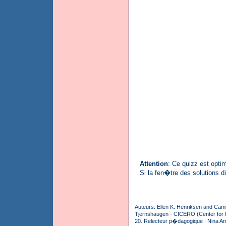
Attention
: Ce quizz est opti
Si la fen�tre des solutions 
Auteurs: Ellen K. Henriksen and Camil
Tjernshaugen - CICERO (Center for I
20. Relecteur p�dagogique : Nina Ar