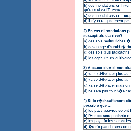
b) des inondations en hive
qu'au sud de l'Europe
c) des inondations en Euro
d) il n'y aura quasiment pa
2) En cas d'inondations p
susceptible d'arriver?
a) des sols moins riches �
b) davantage d'humidit� dan
c) des sols plus radioactifs
d) les agriculteurs cultiv
3) A cause d'un climat plu
a) va se d�placer plus au s
b) va se d�placer plus au 
c) va se d�placer mais on 
d) ne sera pas touch�e car
4) Si le r�chauffement cli
possible que ...
a) les pays pauvres seront 
b) l'Europe sera perdante et
c) les pays froids seront l
d) �a n'a pas de sens de di