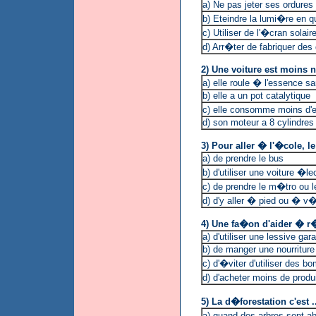
a) Ne pas jeter ses ordures
b) Eteindre la lumi�re en q
c) Utiliser de l'�cran solair
d) Arr�ter de fabriquer de
2) Une voiture est moins no
a) elle roule � l'essence s
b) elle a un pot catalytique
c) elle consomme moins d'
d) son moteur a 8 cylindres 
3) Pour aller � l'�cole, le
a) de prendre le bus
b) d'utiliser une voiture �le
c) de prendre le m�tro ou le
d) d'y aller � pied ou � v�
4) Une fa�on d'aider � r�
a) d'utiliser une lessive g
b) de manger une nourriture
c) d'�viter d'utiliser des 
d) d'acheter moins de produ
5) La d�forestation c'est ..
a) quand des arbres sont 