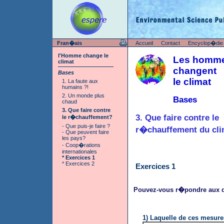
Fran�ais
Accueil
Contact
Encyclop�die
l'Homme change le
Les homm
climat
changent
Bases
le climat
1. La faute aux
humains ?!
2. Un monde plus
Bases
chaud
3. Que faire contre
3. Que faire contre le
le r�chauffement?
- Que puis-je faire ?
r�chauffement du cli
- Que peuvent faire
les pays?
- Coop�rations
internationales
* Exercices 1
* Exercices 2
Exercices 1
Pouvez-vous r�pondre aux q
1) Laquelle de ces mesure