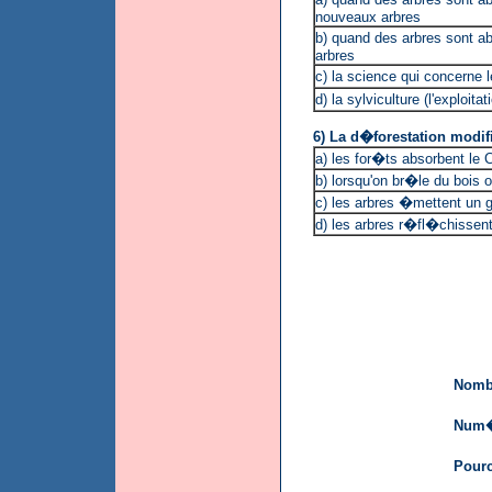
nouveaux arbres
b) quand des arbres sont 
arbres
c) la science qui concerne 
d) la sylviculture (l'exploita
6) La d�forestation modifie 
a) les for�ts absorbent le
b) lorsqu'on br�le du boi
c) les arbres �mettent un g
d) les arbres r�fl�chissent
Nombr
Num�
Pourc