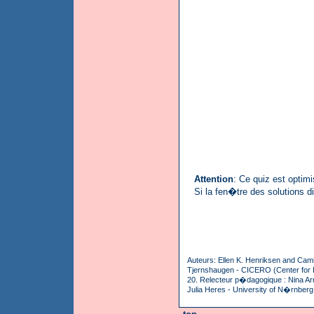
Attention
: Ce quiz est optim
Si la fen�tre des solutions 
Auteurs: Ellen K. Henriksen and Camil
Tjernshaugen - CICERO (Center for I
20. Relecteur p�dagogique : Nina Ar
Julia Heres - University of N�rnberg