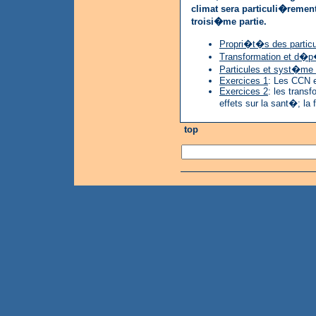
climat sera particuli�remen
troisi�me partie.
Propri�t�s des partic
Transformation et d�p
Particules et syst�me r
Exercices 1
: Les CCN e
Exercices 2
: les transf
effets sur la sant�; la 
top