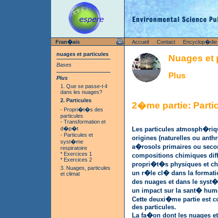
Fran�ais
Accueil
Contact
Encyclop�die
nuages et particules
Nuages et 
Bases
Plus
Plus
1. Que se passe-t-il
dans les nuages?
2. Particules
2�me partie: Parti
- Propri�t�s des
particules
- Transformation et
d�p�t
Les particules atmosph�riqu
- Particules et
origines (naturelles ou ant
syst�me
a�rosols primaires ou secon
respiratoire
* Exercices 1
compositions chimiques diff
* Exercices 2
propri�t�s physiques et ch
3. Nuages, particules
un r�le cl� dans la formatio
et climat
des nuages et dans le syst�
un impact sur la sant� hum
Cette deuxi�me partie est 
des particules.
La fa�on dont les nuages et l