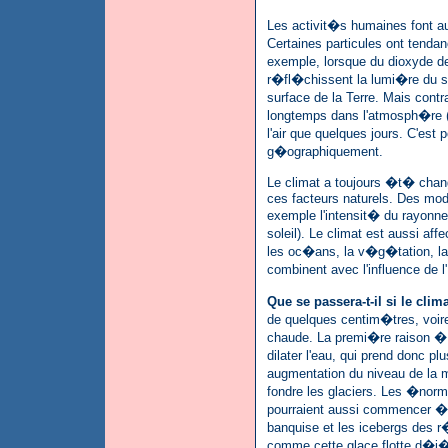
Les activit�s humaines font a
Certaines particules ont tendanc
exemple, lorsque du dioxyde d
r�fl�chissent la lumi�re du so
surface de la Terre. Mais contr
longtemps dans l'atmosph�re (p
l'air que quelques jours. C'est 
g�ographiquement.
Le climat a toujours �t� chang
ces facteurs naturels. Des modi
exemple l'intensit� du rayonneme
soleil). Le climat est aussi af
les oc�ans, la v�g�tation, la 
combinent avec l'influence de 
Que se passera-t-il si le cli
de quelques centim�tres, voir
chaude. La premi�re raison � 
dilater l'eau, qui prend donc p
augmentation du niveau de la
fondre les glaciers. Les �norm
pourraient aussi commencer � 
banquise et les icebergs des 
comme cette glace flotte d�j� s