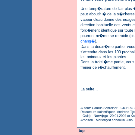
Une temp�rature de l'air plus
peut aboutir � de la s�cheresse
vapeur d'eau donne des nuages
direction habituelle des vent
forc�ment identique sur toute 
pourront m�me se refroidir (plu
chang�
).
Dans la deuxi�me partie, vous 
s'attendre dans les 100 proch
les animaux et les plantes.
Dans la troisi�me partie, vou
freiner ce r�chauffement.
La suite...
Auteur: Camilla Schreiner - CICERO 
Relecteurs scientifiques: Andreas T
- Oslo) - Norv�ge- 20.01.2004 et Kn
Arnesen - Marienlyst school in Oslo
top