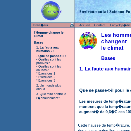
Fran�ais
Accueil
Contact
Encyclop�die
l'Homme change le
Les homm
climat
changent
Bases
le climat
1. La faute aux
humains ?!
- Que se passe-t-il?
Bases
- Quelles sont les
preuves?
- Quelles sont les
1. La faute aux humai
causes?
* Exercices 1
* Exercices 2
* Exercices 3
2. Un monde plus
chaud
Que se passe-t-il pour le 
3. Que faire contre le
r�chauffement?
Les mesures de temp�rature 
montrent que la temp�ratur
augment� de 0,6�C ces 10
Cette hausse de temp�rature,
des causes naturelles -comme d