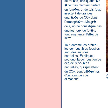
de for�ts, des quantit�s
�normes d'arbres partent
en fum�e, et de tels feux
injectent de grandes
quantit�s de CO
dans
2
l'atmosph�re. Malgr�
cela, on ne consid�re pas
que les feux de for�ts
font augmenter l'effet de
serre.
Tout comme les arbres,
les combustibles fossiles
sont des sources
naturelles. Expliquez
pourquoi la combustion de
ces deux sources
naturelles, qui �mettent
du CO
, sont diff�rentes
2
L
d'un point de vue
M
climatique.