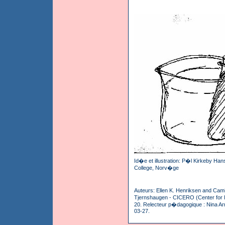
Id�e et illustration: P�l Kirkeby Han
College, Norv�ge
Auteurs: Ellen K. Henriksen and Camil
Tjernshaugen - CICERO (Center for I
20. Relecteur p�dagogique : Nina Ar
03-27.