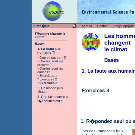
Fran�ais
Accueil
Contact
Encyclop�die
l'Homme change le
Les homm
climat
changent
Bases
le climat
1. La faute aux
humains ?!
- Que se passe-t-il?
Bases
- Quelles sont les
preuves?
- Quelles sont les
1. La faute aux humai
causes?
* Exercices 1
* Exercices 2
* Exercices 3
2. Un monde plus
Exercices 3
chaud
3. Que faire contre le
r�chauffement?
1. R�pondez seul ou 
Lors des immenses feux