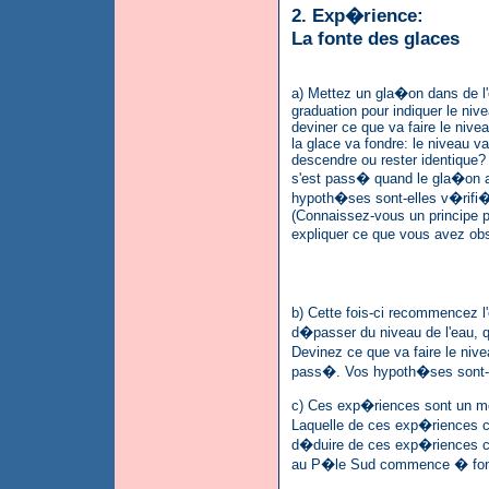
2. Exp�rience:
La fonte des glaces
a) Mettez un gla�on dans de l'
graduation pour indiquer le ni
deviner ce que va faire le nive
la glace va fondre: le niveau va-
descendre ou rester identique?
s'est pass� quand le gla�on 
hypoth�ses sont-elles v�rifi
(Connaissez-vous un principe p
expliquer ce que vous avez o
b) Cette fois-ci recommencez l'
d�passer du niveau de l'eau, q
Devinez ce que va faire le niv
pass�. Vos hypoth�ses sont-
c) Ces exp�riences sont un m
Laquelle de ces exp�riences 
d�duire de ces exp�riences co
au P�le Sud commence � fo