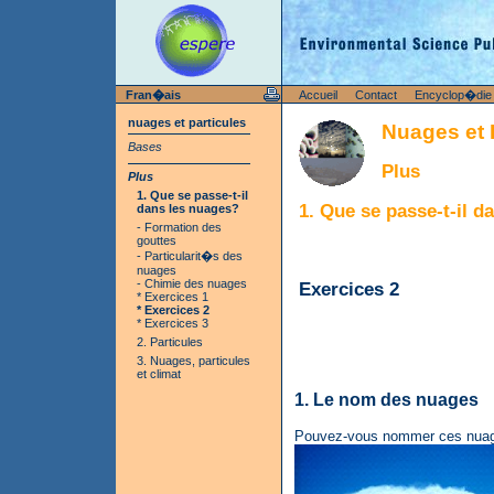
Fran�ais
Accueil
Contact
Encyclop�die
nuages et particules
Nuages et 
Bases
Plus
Plus
1. Que se passe-t-il
1. Que se passe-t-il d
dans les nuages?
- Formation des
gouttes
- Particularit�s des
nuages
- Chimie des nuages
Exercices 2
* Exercices 1
* Exercices 2
* Exercices 3
2. Particules
3. Nuages, particules
et climat
1. Le nom des nuages
Pouvez-vous nommer ces nua