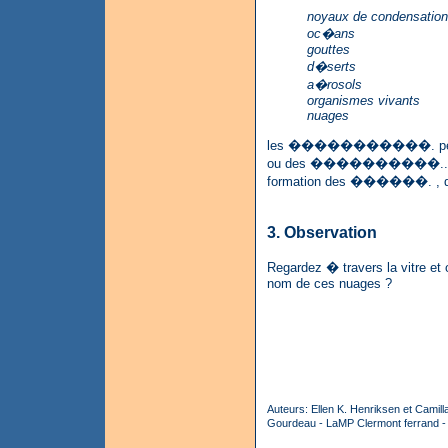
noyaux de condensatio
oc�ans
gouttes
d�serts
a�rosols
organismes vivants
nuages
les �����������. peuv
ou des ����������.. Ils
formation des ������. , q
3. Observation
Regardez � travers la vitre et
nom de ces nuages ?
Auteurs: Ellen K. Henriksen et Camill
Gourdeau - LaMP Clermont ferrand - 