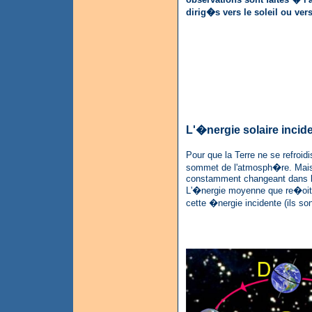
dirig�s vers le soleil ou vers
L'�nergie solaire incid
Pour que la Terre ne se refroidi
sommet de l'atmosph�re. Mais a
constamment changeant dans l
L'�nergie moyenne que re�oit 
cette �nergie incidente (ils s