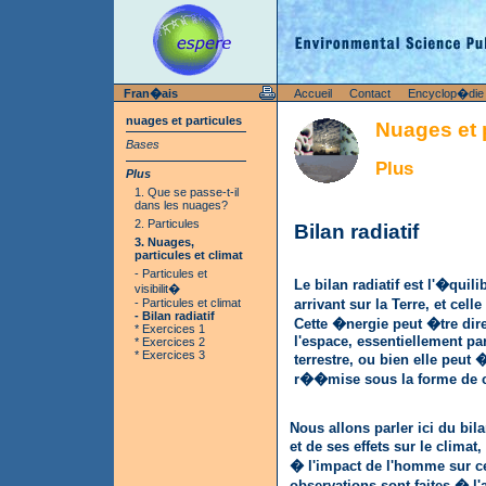
Fran�ais
Accueil
Contact
Encyclop�die
nuages et particules
Nuages et 
Bases
Plus
Plus
1. Que se passe-t-il
dans les nuages?
2. Particules
Bilan radiatif
3. Nuages,
particules et climat
- Particules et
Le bilan radiatif est l'�quili
visibilit�
- Particules et climat
arrivant sur la Terre, et ce
- Bilan radiatif
Cette �nergie peut �tre di
* Exercices 1
l'espace, essentiellement par
* Exercices 2
* Exercices 3
terrestre, ou bien elle peut
r��mise sous la forme de c
Nous allons parler ici du bila
et de ses effets sur le climat
� l'impact de l'homme sur ce
observations sont faites � l'a