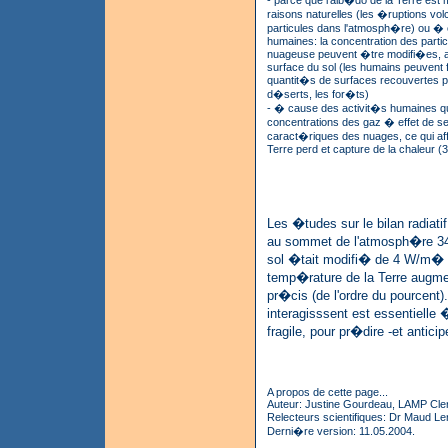
raisons naturelles (les �ruptions vol
particules dans l'atmosph�re) ou � 
humaines: la concentration des partic
nuageuse peuvent �tre modifi�es, ai
surface du sol (les humains peuvent f
quantit�s de surfaces recouvertes par
d�serts, les for�ts)
- � cause des activit�s humaines qu
concentrations des gaz � effet de ser
caract�riques des nuages, ce qui aff
Terre perd et capture de la chaleur (3
Les �tudes sur le bilan radiatif
au sommet de l'atmosph�re 340 
sol �tait modifi� de 4 W/m� (
temp�rature de la Terre augm
pr�cis (de l'ordre du pourcent
interagisssent est essentielle
fragile, pour pr�dire -et anticipe
A propos de cette page...
Auteur: Justine Gourdeau, LAMP Cle
Relecteurs scientifiques: Dr Maud 
Derni�re version: 11.05.2004.