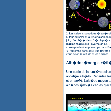
2. Les saisons sont dues � la r�volu
autour du soleil et � l'inclinaison de l
juin, c'est l'�t� dans l'h�misph�re 
l'h�misph�re sud (inverse de C). D
correspondant au printemps dans l'
� l'automne dans celui Sud (inverse d
varie selon la latitude et les saisons.
Alb�do: �nergie r�fl�c
Une partie de la lumi�re solair
appel�e alb�do. Regardez les 
et en ao�t. L'alb�do moyen ann
alb�dos �lev�s car les glace