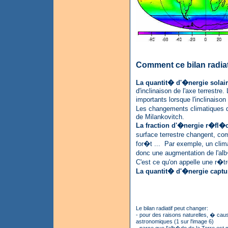
Comment ce bilan radiat
La quantit� d'�nergie sola
d'inclinaison de l'axe terrestre
importants lorsque l'inclinaiso
Les changements climatiques d
de Milankovitch.
La fraction d'�nergie r�fl�
surface terrestre changent, co
for�t ... Par exemple, un clim
donc une augmentation de l'alb
C'est ce qu'on appelle une r�tr
La quantit� d'�nergie captu
Le bilan radiatif peut changer:
- pour des raisons naturelles, � cau
astronomiques (1 sur l'image 6)
- parce que l'alb�do de la Terre est 