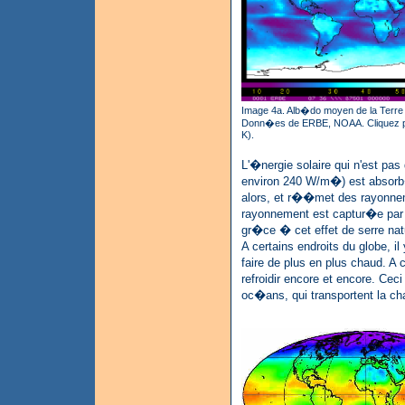
Image 4a. Alb�do moyen de la Terre e
Donn�es de ERBE, NOAA. Cliquez po
K).
L'�nergie solaire qui n'est pa
environ 240 W/m�) est absorb�
alors, et r��met des rayonnem
rayonnement est captur�e par 
gr�ce � cet effet de serre na
A certains endroits du globe, 
faire de plus en plus chaud. A c
refroidir encore et encore. Ce
oc�ans, qui transportent la ch