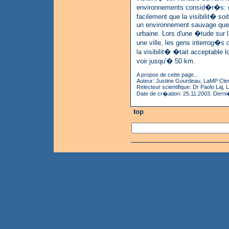
environnements consid�r�s: 
facilement que la visibilit� s
un environnement sauvage que
urbaine. Lors d'une �tude sur l
une ville, les gens interrog�s
la visibilit� �tait acceptable l
voir jusqu'� 50 km.
A propos de cette page...
Auteur: Justine Gourdeau, LaMP Cler
Relecteur scientifique: Dr Paolo Laj,
Date de cr�ation: 25.11.2003. Derni
top