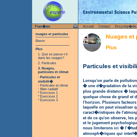
Fran�ais
Accueil
Contact
Encyclop�die
nuages et particules
Nuages et 
Bases
Plus
Plus
1. Que se passe-t-il
dans les nuages?
2. Particules
Particules et visibi
3. Nuages,
particules et climat
- Particules et
Lorsqu'on parle de pollution
visibilit�
- Particules et climat
� une d�gradation de la visi
- Bilan radiatif
plus grande distance � laqu
* Exercices 1
* Exercices 2
quelque chose de grand et d
* Exercices 3
l'horizon. Plusieurs facteurs
laquelle on peut visualiser 
caract�ristiques de l'atmos
et de ce qu'on observe, les
et le jugement psychologiqu
nous limiterons ici � l'�tu
atmosph�riques qui interf�r