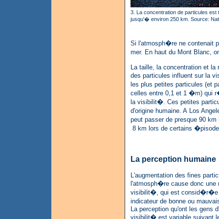
3. La concentration de particules est t
jusqu'� environ 250 km. Source: Nati
Si l'atmosph�re ne contenait pa
mer. En haut du Mont Blanc, 
La taille, la concentration et l
des particules influent sur la vi
les plus petites particules (et 
celles entre 0,1 et 1 �m) qui r
la visibilit�. Ces petites parti
d'origine humaine. A Los Angele
peut passer de presque 90 km l
8 km lors de certains �pisodes
La perception humaine
L'augmentation des fines parti
l'atmosph�re cause donc une 
visibilit�, qui est consid�r
indicateur de bonne ou mauvaise
La perception qu'ont les gens 
visibilit� est variable suivant l