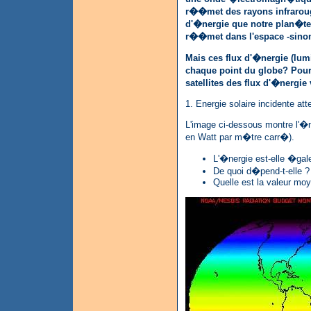
r��met des rayons infrarouge
d'�nergie que notre plan�te 
r��met dans l'espace -sinon 
Mais ces flux d'�nergie (lum
chaque point du globe? Pour
satellites des flux d'�nergie 
1. Energie solaire incidente att
L'image ci-dessous montre l'�n
en Watt par m�tre carr�).
L'�nergie est-elle �gale
De quoi d�pend-t-elle 
Quelle est la valeur mo