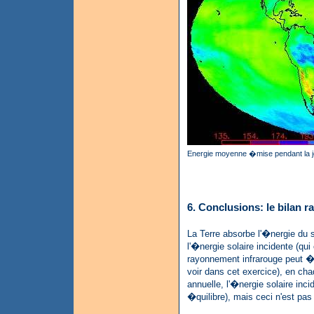
Energie moyenne �mise pendant la 
6. Conclusions: le bilan ra
La Terre absorbe l'�nergie du 
l'�nergie solaire incidente (q
rayonnement infrarouge peut �
voir dans cet exercice), en cha
annuelle, l'�nergie solaire inc
�quilibre), mais ceci n'est pas