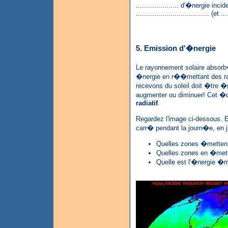
..................... d'�nergie inc
.................................... (et ..
5. Emission d'�nergie
Le rayonnement solaire absorb�
�nergie en r��mettant des ray
recevons du soleil doit �tre �
augmenter ou diminuer! Cet �
radiatif
.
Regardez l'image ci-dessous. 
carr� pendant la journ�e, en 
Quelles zones �mettent
Quelles zones en �mett
Quelle est l'�nergie �m