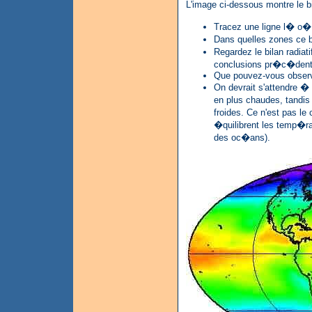
L'image ci-dessous montre le b
Tracez une ligne l� o� 
Dans quelles zones ce bi
Regardez le bilan radiat
conclusions pr�c�den
Que pouvez-vous observ
On devrait s'attendre � 
en plus chaudes, tandis 
froides. Ce n'est pas 
�quilibrent les temp�r
des oc�ans).