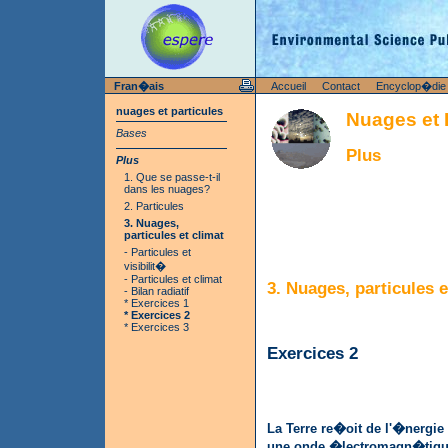
Fran�ais
Accueil
Contact
Encyclop�die
nuages et particules
Nuages et 
Bases
Plus
Plus
1. Que se passe-t-il
dans les nuages?
2. Particules
3. Nuages,
particules et climat
- Particules et
visibilit�
- Particules et climat
3. Nuages, particules e
- Bilan radiatif
* Exercices 1
* Exercices 2
* Exercices 3
Exercices 2
La Terre re�oit de l'�nergie
une onde �lectromagn�tique. 