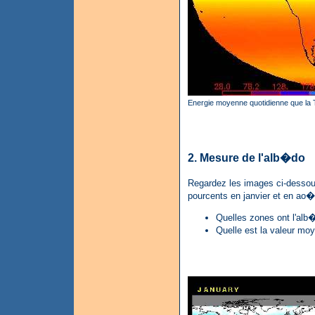
Energie moyenne quotidienne que la T
2. Mesure de l'alb�do
Regardez les images ci-dessous
pourcents en janvier et en ao�
Quelles zones ont l'alb
Quelle est la valeur mo