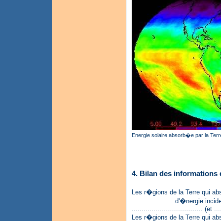
Energie solaire absorb�e par la Ter
4. Bilan des informations
Les r�gions de la Terre qui abs
..................... d'�nergie inc
.................................... (et ...
Les r�gions de la Terre qui abs